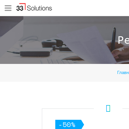
Р
Главн
-50%